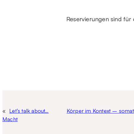
Reservierungen sind für 
«
Let’s talk about…
Körper im Kontext – somati
Macht