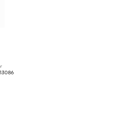
er
 13086
ice 365
Outlook Live