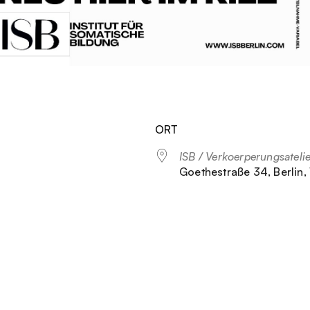
ORT
ISB / Verkoerperungsateli
Goethestraße 34, Berlin,
Google Kalender
iCalendar
Off